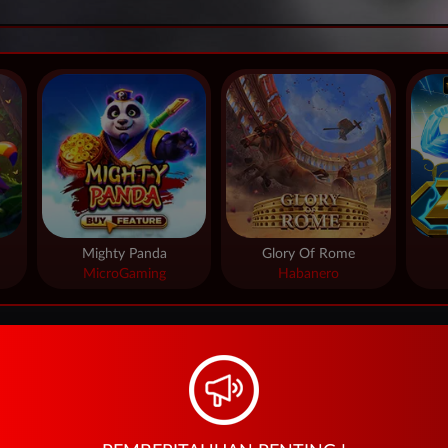
Mighty Panda
Glory Of Rome
MicroGaming
Habanero