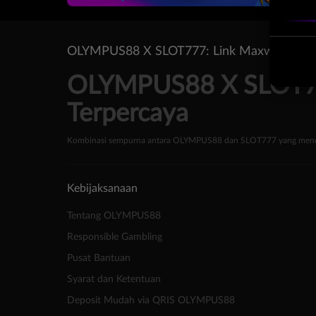
OLYMPUS88 X SLOT777: Link Maxwin Situs S
OLYMPUS88 X SLOT777:
Terpercaya
Kombinasi sempurna antara OLYMPUS88 dan SLOT777 yang menciptak
Kebijaksanaan
Tentang OLYMPUS88
Responsible Gambling
Pusat Bantuan
Syarat dan Ketentuan
Deposit Mudah via QRIS OLYMPUS88