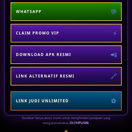
Nikmati performa terbaik,
💬
WHATSAPP
Apps! Tersedia dalam Androi
OLYMPUS88 Ap
⚡
CLAIM PROMO VIP
📲
DOWNLOAD APK RESMI
*Pindai kode QR untuk Unduh
Andro
🔗
LINK ALTERNATIF RESMI
⚽
LINK JUDI UNLIMITED
Gunakan hanya akses resmi untuk menghindari penipuan yang
mengatasnamakan
OLYMPUS88
.
◆