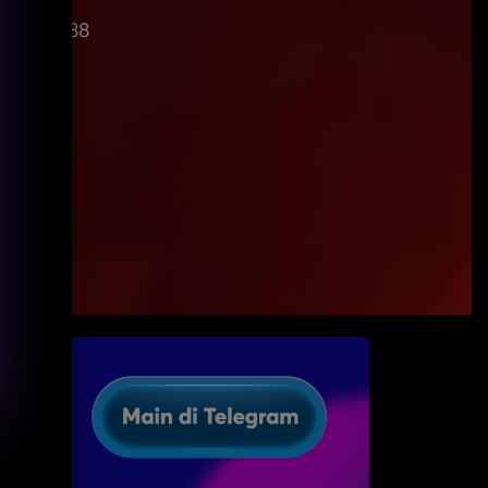
 OLYMPUS88
d
p
id APK