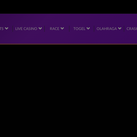
TS
LIVE CASINO
RACE
TOGEL
OLAHRAGA
CRAS