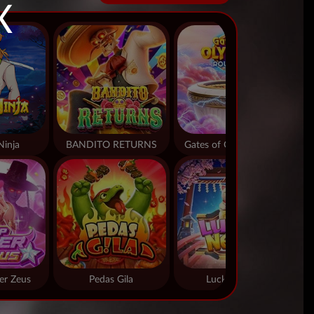
X
Ninja
BANDITO RETURNS
Gates of Olympus Roulette
er Zeus
Pedas Gila
Lucky Neko