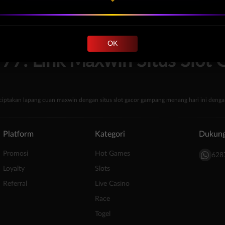
lot Gacor 777 Agen Judi Terpercaya
OK
 Link Maxwin Situs Slot G
an lapang cuan maxwin dengan situs slot gacor gampang menang hari ini dengan ko
Platform
Kategori
Dukun
Promosi
Hot Games
628
Loyalty
Slots
Referral
Live Casino
Race
Togel